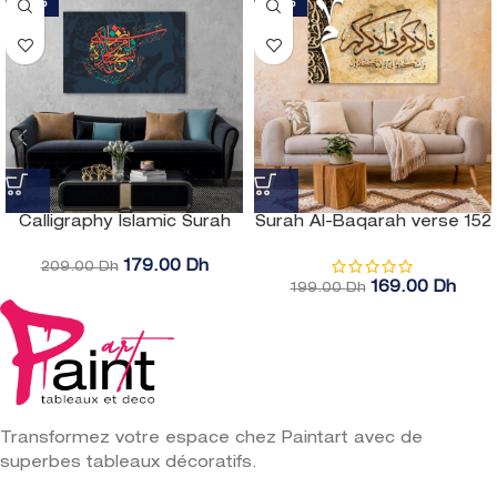
-16%
-17%
Calligraphy Islamic Surah
Surah Al-Baqarah verse 152
Al-Isra verse 44 on a dark
calligraphy Islamic
blue background
179.00
Dh
209.00
Dh
169.00
Dh
199.00
Dh
Transformez votre espace chez Paintart avec de
superbes tableaux décoratifs.